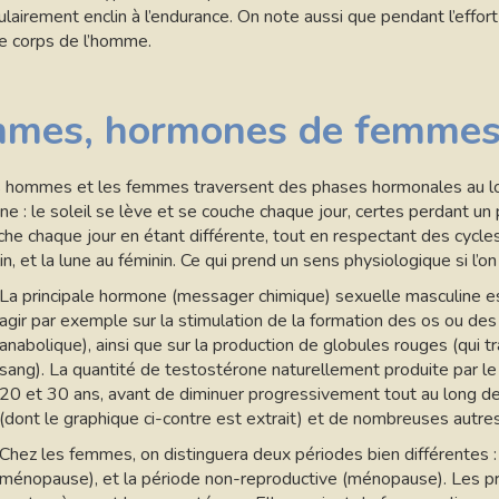
lairement enclin à l’endurance. On note aussi que pendant l’effort
le corps de l’homme.
mes, hormones de femme
les hommes et les femmes traversent des phases hormonales au l
une : le soleil se lève et se couche chaque jour, certes perdant u
uche chaque jour en étant différente, tout en respectant des cycl
lin, et la lune au féminin. Ce qui prend un sens physiologique si l’
La principale hormone (messager chimique) sexuelle masculine e
agir par exemple sur la stimulation de la formation des os ou des
anabolique), ainsi que sur la production de globules rouges (qui t
sang). La quantité de testostérone naturellement produite par le
20 et 30 ans, avant de diminuer progressivement tout au long de
(dont le graphique ci-contre est extrait) et de nombreuses autres
Chez les femmes, on distinguera deux périodes bien différentes : 
ménopause), et la période non-reproductive (ménopause). Les pr