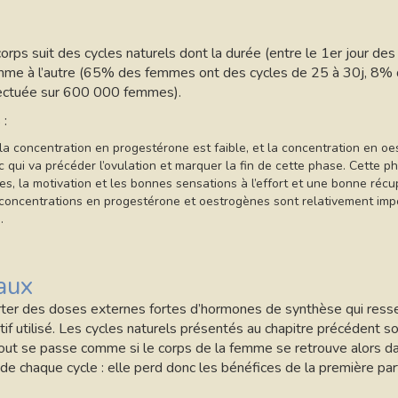
orps suit des cycles naturels dont la durée (entre le 1er jour des 
femme à l’autre (65% des femmes ont des cycles de 25 à 30j, 8%
ffectuée sur 600 000 femmes).
 :
, la concentration en progestérone est faible, et la concentration en o
c qui va précéder l’ovulation et marquer la fin de cette phase. Cette 
es, la motivation et les bonnes sensations à l’effort et une bonne récu
concentrations en progestérone et oestrogènes sont relativement import
.
aux
ter des doses externes fortes d’hormones de synthèse qui ress
if utilisé. Les cycles naturels présentés au chapitre précédent 
out se passe comme si le corps de la femme se retrouve alors dans
e chaque cycle : elle perd donc les bénéfices de la première part