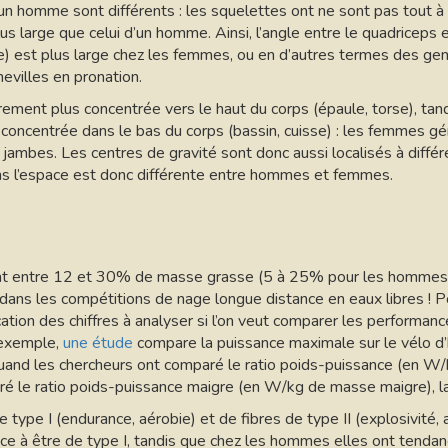
n homme sont différents : les squelettes ont ne sont pas tout à 
s large que celui d’un homme. Ainsi, l’angle entre le quadriceps e
le) est plus large chez les femmes, ou en d’autres termes des ge
hevilles en pronation.
ment plus concentrée vers le haut du corps (épaule, torse), tan
concentrée dans le bas du corps (bassin, cuisse) : les femmes g
 jambes. Les centres de gravité sont donc aussi localisés à différ
ans l’espace est donc différente entre hommes et femmes.
nt entre 12 et 30% de masse grasse (5 à 25% pour les hommes),
ans les compétitions de nage longue distance en eaux libres ! P
cation des chiffres à analyser si l’on veut comparer les perform
 exemple,
une étude
compare la puissance maximale sur le vélo
and les chercheurs ont comparé le ratio poids-puissance (en W/kg
é le ratio poids-puissance maigre (en W/kg de masse maigre), la
ype I (endurance, aérobie) et de fibres de type II (explosivité, 
e à être de type I, tandis que chez les hommes elles ont tendance