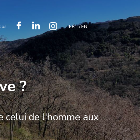
pos
FR
EN
ve ?
e celui de l'homme aux