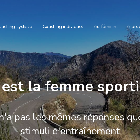
oaching cycliste
Coaching individuel
Au féminin
A pro
 est la femme sporti
n'a pas les mêmes réponses qu
stimuli d'entraînement