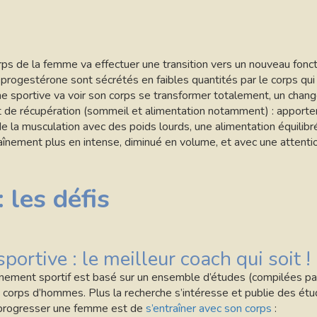
corps de la femme va effectuer une transition vers un nouveau fo
rogestérone sont sécrétés en faibles quantités par le corps qui
mme sportive va voir son corps se transformer totalement, un chang
t de récupération (sommeil et alimentation notamment) : apporte
 de la musculation avec des poids lourds, une alimentation équilib
înement plus en intense, diminué en volume, et avec une attenti
 les défis
ortive : le meilleur coach qui soit !
raînement sportif est basé sur un ensemble d’études (compilées 
es corps d’hommes. Plus la recherche s’intéresse et publie des 
us progresser une femme est de
s’entraîner avec son corps
: