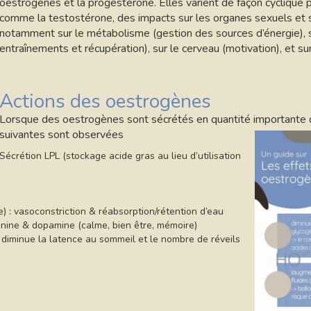
oestrogènes et la progestérone. Elles varient de façon cyclique p
comme la testostérone, des impacts sur les organes sexuels et s
notamment sur le métabolisme (gestion des sources d’énergie), s
entraînements et récupération), sur le cerveau (motivation), et su
Actions des oestrogènes
Lorsque des oestrogènes sont sécrétés en quantité importante dan
suivantes sont observées
Sécrétion LPL (stockage acide gras au lieu d’utilisation
) : vasoconstriction & réabsorption/rétention d’eau
nine & dopamine (calme, bien être, mémoire)
diminue la latence au sommeil et le nombre de réveils